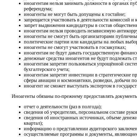
иноагентам нельзя занимать должности в органах пу
референдума;
иноагенты не могут быть допущены к гостайне;
запрещается участвовать в деятельности комиссий и 
запрет выдвижения кандидатуры в состав обществен
иноагентам нельзя проводить независимую антикор
иноагенты не смогут быть организаторами публичны
политические партии или кандидаты на любых выбор
иноагенты не смогут участвовать в госзакупках;
иноагентам не будут давать государственную финансо
денежные средства иноагентов не будут подлежать с
иноагентам запретят пользоваться упрощённой сист
бухгалтерского учета;
иноагентам запретят инвестиции в стратегические п
сферы авиации и космонавтики, разведки, добычи п
иноагент не сможет выступать экспертом в государст
Иноагенты обязаны по-прежнему предоставлять документ
отчет о деятельности (раз в полгода);
сведения об учредителях, персональном составе руко
сведения об иностранных источниках, объеме денежн
квартал);
информацию о представлении аудиторского заключения
осуществляемые программы и документы, являющиеся 