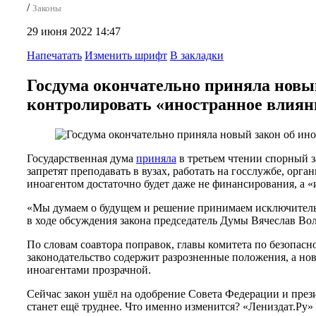
/
Законы
29 июня 2022 14:47
Напечатать
Изменить шрифт
В закладки
Госдума окончательно приняла новый
контролировать «иностранное влиян
Государственная дума
приняла
в третьем чтении спорный з
запретят преподавать в вузах, работать на госслужбе, ор
иноагентом достаточно будет даже не финансирования, а 
«Мы думаем о будущем и решение принимаем исключительн
в ходе обсуждения закона председатель Думы Вячеслав Во
По словам соавтора поправок, главы комитета по безопа
законодательство содержит разрозненные положения, а нов
иноагентами прозрачной.
Сейчас закон ушёл на одобрение Совета Федерации и през
станет ещё труднее. Что именно изменится? «Лениздат.Ру»