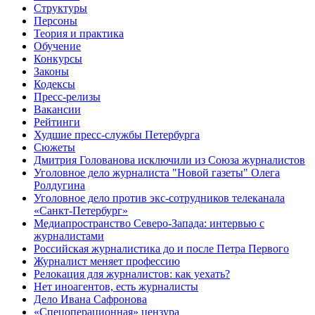
Структуры
Персоны
Теория и практика
Обучение
Конкурсы
Законы
Кодексы
Пресс-релизы
Вакансии
Рейтинги
Худшие пресс-службы Петербурга
Сюжеты
Дмитрия Голованова исключили из Союза журналистов
Уголовное дело журналиста "Новой газеты" Олега
Ролдугина
Уголовное дело против экс-сотрудников телеканала
«Санкт-Петербург»
Медиапространство Северо-Запада: интервью с
журналистами
Российская журналистика до и после Петра Первого
Журналист меняет профессию
Релокация для журналистов: как уехать?
Нет иноагентов, есть журналисты
Дело Ивана Сафронова
«Спецоперационная» цензура