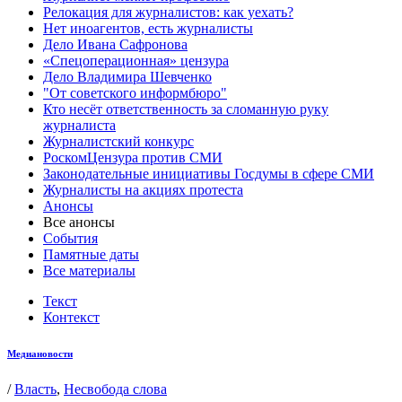
Релокация для журналистов: как уехать?
Нет иноагентов, есть журналисты
Дело Ивана Сафронова
«Спецоперационная» цензура
Дело Владимира Шевченко
"От советского информбюро"
Кто несёт ответственность за сломанную руку
журналиста
Журналистский конкурс
РоскомЦензура против СМИ
Законодательные инициативы Госдумы в сфере СМИ
Журналисты на акциях протеста
Анонсы
Все анонсы
События
Памятные даты
Все материалы
Текст
Контекст
Медиановости
/
Власть
,
Несвобода слова