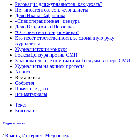
Релокация для журналистов: как уехать?
Нет иноагентов, есть журналисты
Дело Ивана Сафронова
«Спецоперационная» цензура
Дело Владимира Шевченко
"От советского информбюро"
Кто несёт ответственность за сломанную руку
журналиста
Журналистский конкурс
РоскомЦензура против СМИ
Законодательные инициативы Госдумы в сфере СМИ
Журналисты на акциях протеста
Анонсы
Все анонсы
События
Памятные даты
Все материалы
Текст
Контекст
Медиановости
/
Власть
,
Интернет
,
Медиасреда