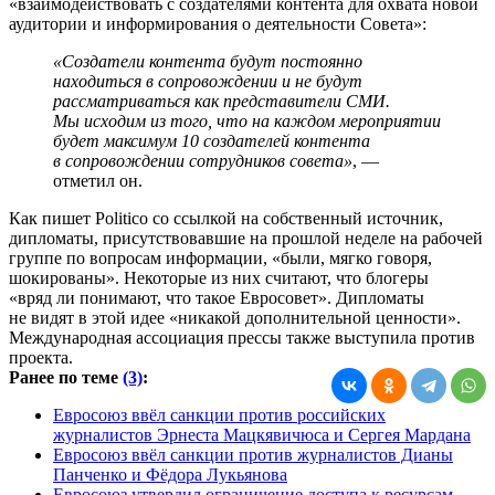
«взаимодействовать с создателями контента для охвата новой
аудитории и информирования о деятельности Совета»:
«Создатели контента будут постоянно
находиться в сопровождении и не будут
рассматриваться как представители СМИ.
Мы исходим из того, что на каждом мероприятии
будет максимум 10 создателей контента
в сопровождении сотрудников совета»
, —
отметил он.
Как пишет Politico со ссылкой на собственный источник,
дипломаты, присутствовавшие на прошлой неделе на рабочей
группе по вопросам информации, «были, мягко говоря,
шокированы». Некоторые из них считают, что блогеры
«вряд ли понимают, что такое Евросовет». Дипломаты
не видят в этой идее «никакой дополнительной ценности».
Международная ассоциация прессы также выступила против
проекта.
Ранее по теме
(3)
:
Евросоюз ввёл санкции против российских
журналистов Эрнеста Мацкявичюса и Сергея Мардана
Евросоюз ввёл санкции против журналистов Дианы
Панченко и Фёдора Лукьянова
Евросоюз утвердил ограничение доступа к ресурсам