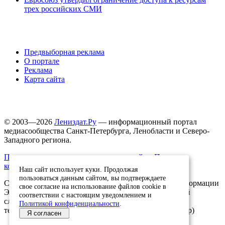
трех российских СМИ
Предвыборная реклама
О портале
Реклама
Карта сайта
© 2003—2026
Лениздат.Ру
— информационный портал
медиасообщества Санкт-Петербурга, Ленобласти и Северо-
Западного региона.
Правила использования содержания сайта.
Политика
конфиденциальности.
Наш сайт использует куки. Продолжая
пользоваться данным сайтом, вы подтверждаете
Свидетельство о регистрации средства массовой информации
свое согласие на использование файлов cookie в
ЭЛ №ФС77-91046, выданное 10.03.2026 Федеральной
соответствии с настоящим уведомлением и
службой по надзору в сфере связи, информационных
Политикой конфиденциальности
.
технологий и массовых коммуникаций (Роскомнадзор)
Я согласен