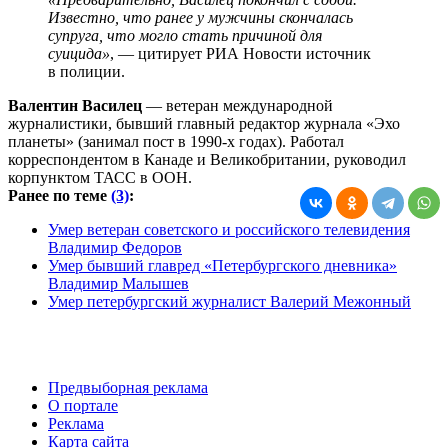
Известно, что ранее у мужчины скончалась
супруга, что могло стать причиной для
суицида»
, — цитирует РИА Новости источник
в полиции.
Валентин Василец
— ветеран международной
журналистики, бывший главный редактор журнала «Эхо
планеты» (занимал пост в 1990-х годах). Работал
корреспондентом в Канаде и Великобритании, руководил
корпунктом ТАСС в ООН.
Ранее по теме
(3)
:
Умер ветеран советского и российского телевидения
Владимир Федоров
Умер бывший главред «Петербургского дневника»
Владимир Малышев
Умер петербургский журналист Валерий Межонный
Предвыборная реклама
О портале
Реклама
Карта сайта