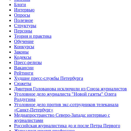
Блоги
Интервью
Опросы
Полезное
Структуры
Персоны
Теория и практика
Обучение
Конкурсы
Законы
Кодексы
Пресс-релизы
Вакансии
Рейтинги
Худшие пресс-службы Петербурга
Сюжеты
Дмитрия Голованова исключили из Союза журналистов
Уголовное дело журналиста "Новой газеты" Олега
Ролдугина
Уголовное дело против экс-сотрудников телеканала
«Санкт-Петербург»
Медиапространство Северо-Запада: интервью с
журналистами
Российская журналистика до и после Петра Первого
Журналист меняет профессию