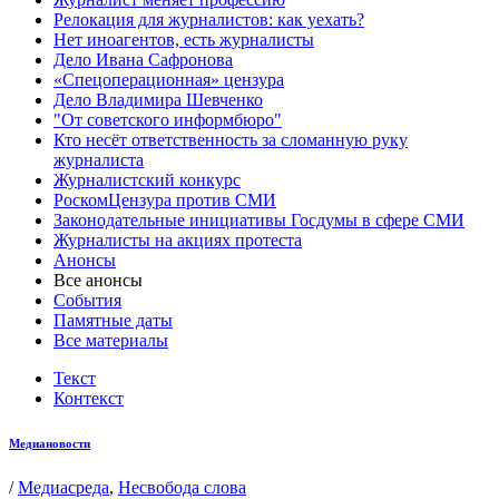
Релокация для журналистов: как уехать?
Нет иноагентов, есть журналисты
Дело Ивана Сафронова
«Спецоперационная» цензура
Дело Владимира Шевченко
"От советского информбюро"
Кто несёт ответственность за сломанную руку
журналиста
Журналистский конкурс
РоскомЦензура против СМИ
Законодательные инициативы Госдумы в сфере СМИ
Журналисты на акциях протеста
Анонсы
Все анонсы
События
Памятные даты
Все материалы
Текст
Контекст
Медиановости
/
Медиасреда
,
Несвобода слова