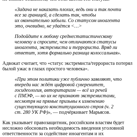
«Задача не наказать плохих, ведь они и так почти
все за границей, а сделать так, чтобы
их окончательно забыли. Со статусом иноагента
это, очевидно, не удаётся <…>
Подойдите к любому среднестатистическому
человеку и спросите, чем отличаются статусы
иноагента, экстремиста и террориста. Вряд ли
ответит, хотя формально разница колоссальная».
Адвокат считает, что «статус экстремиста/террориста потерял
былой ужас в глазах простого человека».
«При этом политики уже публично заявляют, что
впереди нас ждёт цифровой суверенитет,
госидеология, авторитаризм — всё из речей
с ПМЭФ, — но их не признают экстремистами,
несмотря на прямые призывы к изменению
существующего конституционного строя (ч. 2
ст. 280 УК РФ)»
, — подчёркивает Марьясов.
Как указывает правозащитник, российским властям будет
несложно обосновать необходимость введения уголовной
ответственности за содействие иноагентам и их