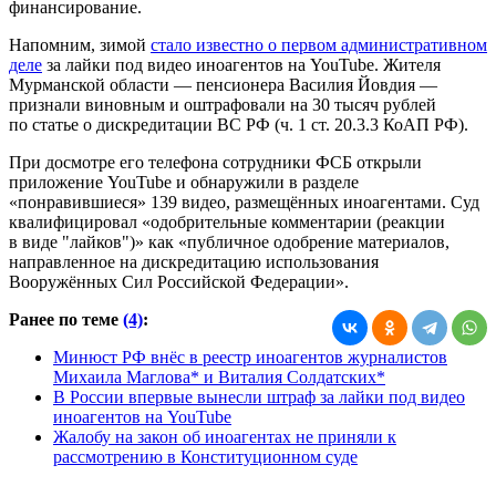
финансирование.
Напомним, зимой
стало известно о первом административном
деле
за лайки под видео иноагентов на YouTube. Жителя
Мурманской области — пенсионера Василия Йовдия —
признали виновным и оштрафовали на 30 тысяч рублей
по статье о дискредитации ВС РФ (ч. 1 ст. 20.3.3 КоАП РФ).
При досмотре его телефона сотрудники ФСБ открыли
приложение YouTube и обнаружили в разделе
«понравившиеся» 139 видео, размещённых иноагентами. Суд
квалифицировал «одобрительные комментарии (реакции
в виде "лайков")» как «публичное одобрение материалов,
направленное на дискредитацию использования
Вооружённых Сил Российской Федерации».
Ранее по теме
(4)
:
Минюст РФ внёс в реестр иноагентов журналистов
Михаила Маглова* и Виталия Солдатских*
В России впервые вынесли штраф за лайки под видео
иноагентов на YouTube
Жалобу на закон об иноагентах не приняли к
рассмотрению в Конституционном суде