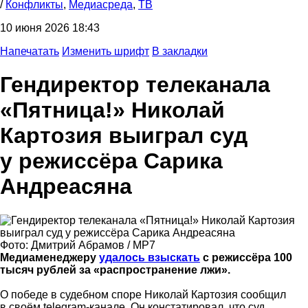
/
Конфликты
,
Медиасреда
,
ТВ
10 июня 2026 18:43
Напечатать
Изменить шрифт
В закладки
Гендиректор телеканала
«Пятница!» Николай
Картозия выиграл суд
у режиссёра Сарика
Андреасяна
Фото: Дмитрий Абрамов / МР7
Медиаменеджеру
удалось взыскать
с режиссёра 100
тысяч рублей за «распространение лжи».
О победе в судебном споре Николай Картозия сообщил
в своём telegram-канале. Он констатировал, что суд