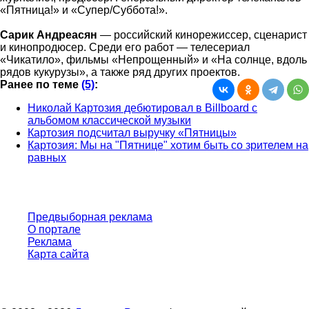
«Пятница!» и «Супер/Суббота!».
Сарик Андреасян
— российский кинорежиссер, сценарист
и кинопродюсер. Среди его работ — телесериал
«Чикатило», фильмы «Непрощенный» и «На солнце, вдоль
рядов кукурузы», а также ряд других проектов.
Ранее по теме
(5)
:
Николай Картозия дебютировал в Billboard с
альбомом классической музыки
Картозия подсчитал выручку «Пятницы»
Картозия: Мы на "Пятнице" хотим быть со зрителем на
равных
Предвыборная реклама
О портале
Реклама
Карта сайта