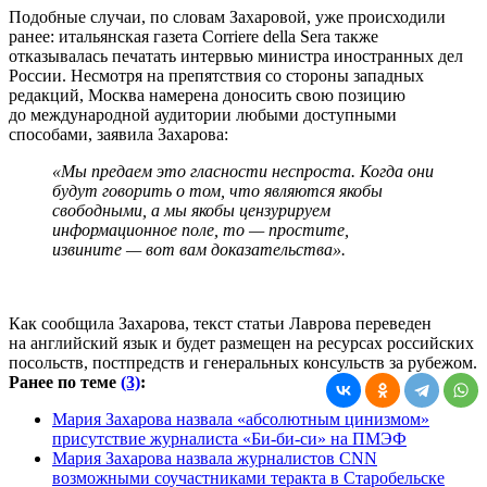
Подобные случаи, по словам Захаровой, уже происходили
ранее: итальянская газета Corriere della Sera также
отказывалась печатать интервью министра иностранных дел
России. Несмотря на препятствия со стороны западных
редакций, Москва намерена доносить свою позицию
до международной аудитории любыми доступными
способами, заявила Захарова:
«Мы предаем это гласности неспроста. Когда они
будут говорить о том, что являются якобы
свободными, а мы якобы цензурируем
информационное поле, то — простите,
извините — вот вам доказательства».
Как сообщила Захарова, текст статьи Лаврова переведен
на английский язык и будет размещен на ресурсах российских
посольств, постпредств и генеральных консульств за рубежом.
Ранее по теме
(3)
:
Мария Захарова назвала «абсолютным цинизмом»
присутствие журналиста «Би-би-си» на ПМЭФ
Мария Захарова назвала журналистов CNN
возможными соучастниками теракта в Старобельске