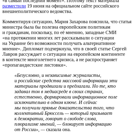
«в самый последний момент». Поэтому текст материала
разместили
19 июня на официальном сайте российского
внешнеполитического ведомства.
Комментируя ситуацию, Мария Захарова пояснила, что статья
министра была бы полезна европейским политикам
и гражданам, поскольку, по её мнению, западные СМИ
«на протяжении многих лет рассказывали о ситуации
на Украине без возможности получать альтернативное
мнение». Дипломат подчеркнула, что в своей статье Сергей
Лавров рассуждает о ситуации на европейском континенте
в контексте многолетнего кризиса, а не распространяет
«пропагандистские листовки».
«Безусловно, и независимые журналисты,
и российские средства массовой информации эти
материалы продвигали и предлагали. Но те, кто
задавал тон в медиасреде в своих странах,
естественно, формировали информационное поле
исключительно в одном ключе. И сейчас
мы получили прямые доказательства того, что
коллективный Брюссель — который призывает
к демократии, говорит о свободе слова,
плюрализме мнений, — блокирует информацию
от России», —
сказала она
.