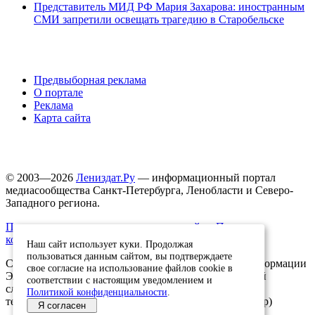
Представитель МИД РФ Мария Захарова: иностранным
СМИ запретили освещать трагедию в Старобельске
Предвыборная реклама
О портале
Реклама
Карта сайта
© 2003—2026
Лениздат.Ру
— информационный портал
медиасообщества Санкт-Петербурга, Ленобласти и Северо-
Западного региона.
Правила использования содержания сайта.
Политика
конфиденциальности.
Наш сайт использует куки. Продолжая
пользоваться данным сайтом, вы подтверждаете
Свидетельство о регистрации средства массовой информации
свое согласие на использование файлов cookie в
ЭЛ №ФС77-91046, выданное 10.03.2026 Федеральной
соответствии с настоящим уведомлением и
службой по надзору в сфере связи, информационных
Политикой конфиденциальности
.
технологий и массовых коммуникаций (Роскомнадзор)
Я согласен