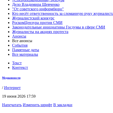
Дело Владимира Шевченко
"От советского информбюро"
Кто несёт ответственность за сломанную руку журналист
Журналистский конкурс
РоскомЦензура против СМИ
Законодательные инициативы Госдумы в сфере СМИ
Журналисты на акциях протеста
Анонсы
Все анонсы
События
Памятные даты
Все материалы
Текст
Контекст
Медиановости
/
Интернет
19 июня 2026 17:59
Напечатать
Изменить шрифт
В закладки