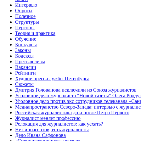
Интервью
Опросы
Полезное
Структуры
Персоны
Теория и практика
Обучение
Конкурсы
Законы
Кодексы
Пресс-релизы
Вакансии
Рейтинги
Худшие пресс-службы Петербурга
Сюжеты
Дмитрия Голованова исключили из Союза журналистов
Уголовное дело журналиста "Новой газеты" Олега Ролду
Уголовное дело против экс-сотрудников телеканала «Сан
Медиапространство Северо-Запада: интервью с журнали
Российская журналистика до и после Петра Первого
Журналист меняет профессию
Релокация для журналистов: как уехать?
Нет иноагентов, есть журналисты
Дело Ивана Сафронова
«Спецоперационная» цензура