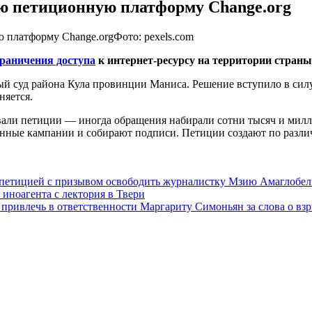
ю петиционную платформу Change.org
Фото: pexels.com
граничения доступа
к интернет-ресурсу на территории страны
й суд района Кула провинции Маниса. Решение вступило в силу 
няется.
вали петиции — иногда обращения набирали сотни тысяч и милл
нные кампании и собирают подписи. Петиции создают по разли
 петицией с призывом освободить журналистку Мзию Амаглобе
 иноагента с лектория в Твери
 привлечь в ответственности Маргариту Симоньян за слова о в