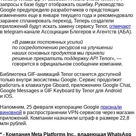
запросы к базе будут отображать ошибку. Руководство
Google предупредило разработчиков о предстоящих
изменениях еще в январе текущего года и рекомендовало
заранее спланировать переход. Теперь
создатели
приложений будут искать замену сервису Tenor,
отмечают
в telegram-канале Ассоциации Блогеров и Агентств (АБА).
«В рамках постоянных усилий
по сосредоточению ресурсов на улучшении
наших основных продуктов мы приняли
решение прекратить поддержку API Tenor»
, —
говорится в официальном сообщении компании.
Библиотека GIF-анимаций
Tenor останется доступной
только внутри экосистемы Google. Сервис продолжит
работать в клавиатуре Gboard, приложениях Google Chat,
Google Messages и GIF Keyboard by Tenor для Android
и iOS.
Напомним, 25 февраля корпорацию Google
признали
виновной
в распространении VPN-сервисов через магазин
приложений. Компании назначили штраф в размере 22,8
млн рублей.
* - Компания Meta Platforms Inc., владеющая WhatsApp