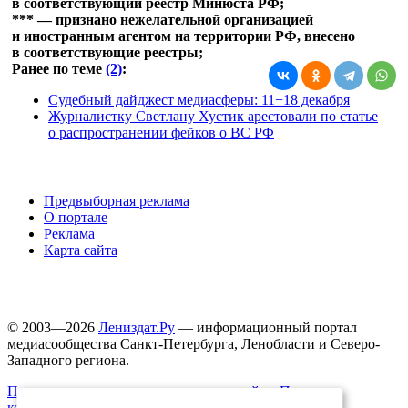
в соответствующий реестр Минюста РФ;
*** — признано нежелательной организацией
и иностранным агентом на территории РФ, внесено
в соответствующие реестры;
Ранее по теме
(2)
:
Судебный дайджест медиасферы: 11−18 декабря
Журналистку Светлану Хустик арестовали по статье
о распространении фейков о ВС РФ
Предвыборная реклама
О портале
Реклама
Карта сайта
© 2003—2026
Лениздат.Ру
— информационный портал
медиасообщества Санкт-Петербурга, Ленобласти и Северо-
Западного региона.
Правила использования содержания сайта.
Политика
конфиденциальности.