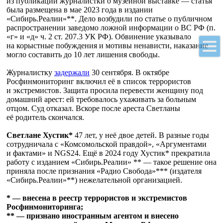
из публикаций журналистки о музейной выставке — статья
была размещена в мае 2023 года в издании
«Сибирь.Реалии»**. Дело возбудили по статье о публичном
распространении заведомо ложной информации о ВС РФ (п.
«г» и «д» ч. 2 ст. 207.3 УК РФ). Обвинение указывало
на корыстные побуждения и мотивы ненависти, наказание
могло составить до 10 лет лишения свободы.
Журналистку
задержали
30 сентября. В октябре
Росфинмониторинг включил её в список террористов
и экстремистов. Защита просила перевести женщину под
домашний арест: ей требовалось ухаживать за больным
отцом. Суд отказал. Вскоре после ареста Светланы
её родитель скончался.
Светлане Хустик*
47 лет, у неё двое детей. В разные годы
сотрудничала с «Комсомольской правдой», «Аргументами
и фактами» и NGS24. Ещё в 2024 году Хустик* прекратила
работу с изданием «Сибирь.Реалии» ** — такое решение она
приняла после признания «Радио Свобода»*** (издателя
«Сибирь.Реалии»**) нежелательной организацией.
*
—
внесена в реестр террористов и экстремистов
Росфинмониторинга;
** —
признано иностранным агентом и внесено