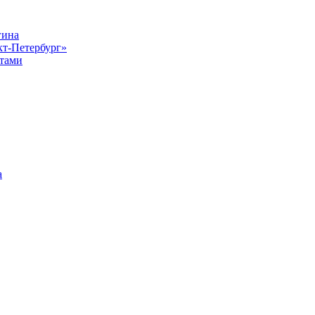
гина
кт-Петербург»
стами
а