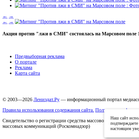
←
→
←
→
Акция против "лжи в СМИ" состоялась на Марсовом поле 1
Предвыборная реклама
О портале
Реклама
Карта сайта
© 2003—2026
Лениздат.Ру
— информационный портал медиасоо
Правила использования содержания сайта.
Политика конфиден
Наш сайт испо
Свидетельство о регистрации средства массовой информации 
подтверждаете 
массовых коммуникаций (Роскомнадзор)
настоящим ув