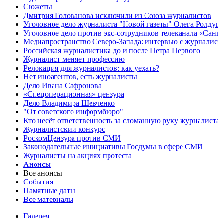
Сюжеты
Дмитрия Голованова исключили из Союза журналистов
Уголовное дело журналиста "Новой газеты" Олега Ролду
Уголовное дело против экс-сотрудников телеканала «Сан
Медиапространство Северо-Запада: интервью с журнали
Российская журналистика до и после Петра Первого
Журналист меняет профессию
Релокация для журналистов: как уехать?
Нет иноагентов, есть журналисты
Дело Ивана Сафронова
«Спецоперационная» цензура
Дело Владимира Шевченко
"От советского информбюро"
Кто несёт ответственность за сломанную руку журналист
Журналистский конкурс
РоскомЦензура против СМИ
Законодательные инициативы Госдумы в сфере СМИ
Журналисты на акциях протеста
Анонсы
Все анонсы
События
Памятные даты
Все материалы
Галерея