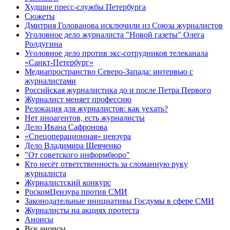
Худшие пресс-службы Петербурга
Сюжеты
Дмитрия Голованова исключили из Союза журналистов
Уголовное дело журналиста "Новой газеты" Олега
Ролдугина
Уголовное дело против экс-сотрудников телеканала
«Санкт-Петербург»
Медиапространство Северо-Запада: интервью с
журналистами
Российская журналистика до и после Петра Первого
Журналист меняет профессию
Релокация для журналистов: как уехать?
Нет иноагентов, есть журналисты
Дело Ивана Сафронова
«Спецоперационная» цензура
Дело Владимира Шевченко
"От советского информбюро"
Кто несёт ответственность за сломанную руку
журналиста
Журналистский конкурс
РоскомЦензура против СМИ
Законодательные инициативы Госдумы в сфере СМИ
Журналисты на акциях протеста
Анонсы
Все анонсы