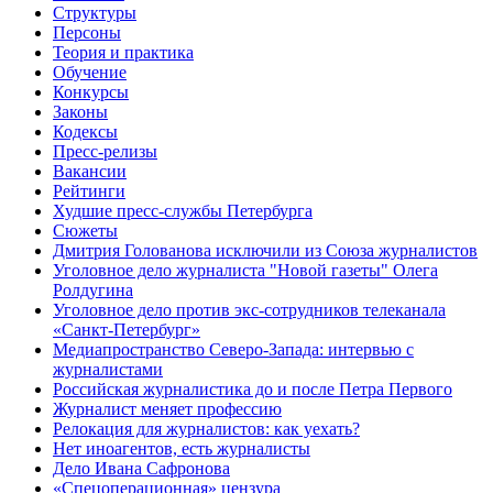
Структуры
Персоны
Теория и практика
Обучение
Конкурсы
Законы
Кодексы
Пресс-релизы
Вакансии
Рейтинги
Худшие пресс-службы Петербурга
Сюжеты
Дмитрия Голованова исключили из Союза журналистов
Уголовное дело журналиста "Новой газеты" Олега
Ролдугина
Уголовное дело против экс-сотрудников телеканала
«Санкт-Петербург»
Медиапространство Северо-Запада: интервью с
журналистами
Российская журналистика до и после Петра Первого
Журналист меняет профессию
Релокация для журналистов: как уехать?
Нет иноагентов, есть журналисты
Дело Ивана Сафронова
«Спецоперационная» цензура