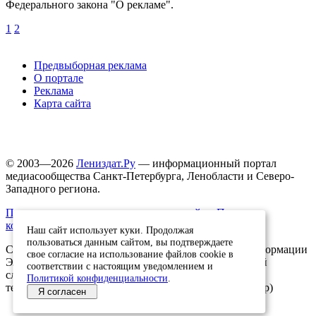
Федерального закона "О рекламе".
1
2
Предвыборная реклама
О портале
Реклама
Карта сайта
© 2003—2026
Лениздат.Ру
— информационный портал
медиасообщества Санкт-Петербурга, Ленобласти и Северо-
Западного региона.
Правила использования содержания сайта.
Политика
конфиденциальности.
Наш сайт использует куки. Продолжая
пользоваться данным сайтом, вы подтверждаете
Свидетельство о регистрации средства массовой информации
свое согласие на использование файлов cookie в
ЭЛ №ФС77-91046, выданное 10.03.2026 Федеральной
соответствии с настоящим уведомлением и
службой по надзору в сфере связи, информационных
Политикой конфиденциальности
.
технологий и массовых коммуникаций (Роскомнадзор)
Я согласен