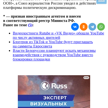
ООН», а Союз журналистов России увидел в действиях
платформы политическую дискриминацию.
* — признан иностранным агентом и внесен
в соответствующий реестр Минюста РФ.
Ранее по теме
(5)
:
Видеохостинги Rutube и «VK Видео» обошли YouTube
по числу активных зрителей
Блогеров из TikTok и YouTube будут приглашать
на саммиты Евросовета
Власти Белоруссии планируют искать механизмы
взаимодействия с руководством YouTube вместо
блокировки площадки