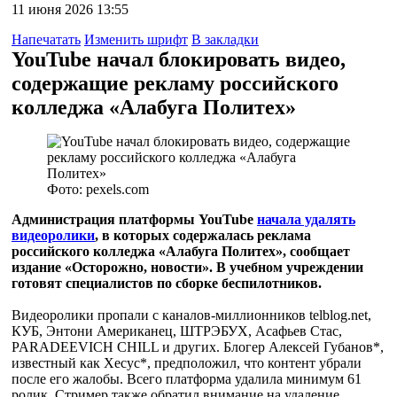
11 июня 2026 13:55
Напечатать
Изменить шрифт
В закладки
YouTube начал блокировать видео,
содержащие рекламу российского
колледжа «Алабуга Политех»
Фото: pexels.com
Администрация платформы YouTube
начала удалять
видеоролики
, в которых содержалась реклама
российского колледжа «Алабуга Политех»,
сообщает
издание «Осторожно, новости»
. В учебном учреждении
готовят специалистов по сборке беспилотников.
Видеоролики пропали с каналов-миллионников telblog.net,
КУБ, Энтони Американец, ШТРЭБУХ, Асафьев Стас,
PARADEEVICH CHILL и других. Блогер Алексей Губанов*,
известный как Хесус*, предположил, что контент убрали
после его жалобы. Всего платформа удалила минимум 61
ролик. Стример также обратил внимание на удаление