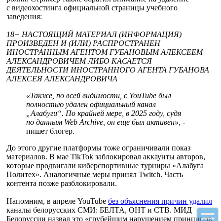
с видеохостинга официальной страницы учебного
заведения:
18+ НАСТОЯЩИЙ МАТЕРИАЛ (ИНФОРМАЦИЯ)
ПРОИЗВЕДЕН И (ИЛИ) РАСПРОСТРАНЕН
ИНОСТРАННЫМ АГЕНТОМ ГУБАНОВЫМ АЛЕКСЕЕМ
АЛЕКСАНДРОВИЧЕМ ЛИБО КАСАЕТСЯ
ДЕЯТЕЛЬНОСТИ ИНОСТРАННОГО АГЕНТА ГУБАНОВА
АЛЕКСЕЯ АЛЕКСАНДРОВИЧА
«Также, по всей видимости, с YouTube был
полностью удален официальный канал
„Алабуги“. По крайней мере, в 2025 году, судя
по данным Web Archive, он еще был активен», -
пишет блогер.
До этого другие платформы тоже ограничивали показ
материалов. В мае TikTok заблокировал аккаунты авторов,
которые продвигали киберспортивные турниры «Алабуга
Политех». Аналогичные меры принял Twitch. Часть
контента позже разблокировали.
Напомним, в апреле YouTube
без объяснения причин удалил
каналы белорусских СМИ: БЕЛТА, ОНТ и СТВ. МИД
Белоруссии назвал это «грубейшим нарушением принципов