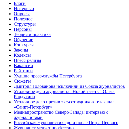
Блоги
Интервью
Опросы
Полезное
Структуры
Персоны
Теория и практика
Обучение
Конкурсы
Законы
Кодексы
Пресс-релизы
Вакансии
Рейтинги
Худшие пресс-службы Петербурга
Сюжеты
Дмитрия Голованова исключили из Союза журналистов
Уголовное дело журналиста "Новой газеты" Олега
Ролдугина
Уголовное дело против экс-сотрудников телеканала
«Санкт-Петербург»
Медиапространство Северо-Запада: интервью с
журналистами
Российская журналистика до и после Петра Первого
Журналист меняет профессию